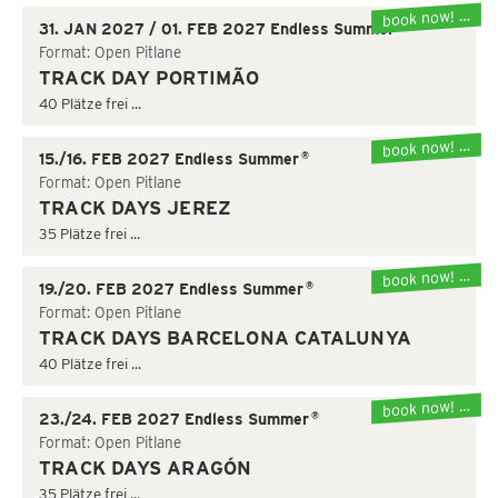
book now! …
®
31. JAN 2027 / 01. FEB 2027 Endless Summer
Format: Open Pitlane
TRACK DAY PORTIMÃO
40 Plätze frei ...
book now! …
®
15./16. FEB 2027 Endless Summer
Format: Open Pitlane
TRACK DAYS JEREZ
35 Plätze frei ...
book now! …
®
19./20. FEB 2027 Endless Summer
Format: Open Pitlane
TRACK DAYS BARCELONA CATALUNYA
40 Plätze frei ...
book now! …
®
23./24. FEB 2027 Endless Summer
Format: Open Pitlane
TRACK DAYS ARAGÓN
35 Plätze frei ...