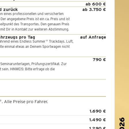
ab 600 €
d zurück
ab 3.750 €
ion eines professionellen und versicherten
er angegebene Preis ist ein ca. Preis und ist
eitpunkt des Transportes. Den genauen Preis
en mit Dir in Kontakt zur weiteren Abstimmung.
ahrzeugs pro Tag
auf Anfrage
ährend eines Endless Summer
Trackdays. Luft,
®
ollte einmal etwas an Deinem Sportwagen nicht
790 €
 Seminarunterlagen, Prüfungszertifikat. Zur
sein. HINWEIS: Bitte erfrage ob die
. Alle Preise pro Fahrer.
®
1.690 €
1.490 €
2026
1.290 €