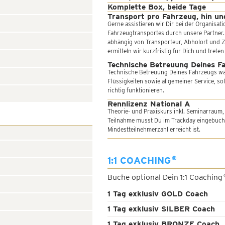
Komplette Box, beide Tage
Transport pro Fahrzeug, hin un
Gerne assistieren wir Dir bei der Organisat
Fahrzeugtransportes durch unsere Partner. D
abhängig von Transporteur, Abholort und Z
ermitteln wir kurzfristig für Dich und tret
Technische Betreuung Deines F
Technische Betreuung Deines Fahrzeugs w
Flüssigkeiten sowie allgemeiner Service, s
richtig funktionieren.
Rennlizenz National A
Theorie- und Praxiskurs inkl. Seminarraum,
Teilnahme musst Du im Trackday eingebucht 
Mindestteilnehmerzahl erreicht ist.
1:1 COACHING
®
Buche optional Dein 1:1 Coaching
1 Tag exklusiv GOLD Coach
1 Tag exklusiv SILBER Coach
1 Tag exklusiv BRONZE Coach