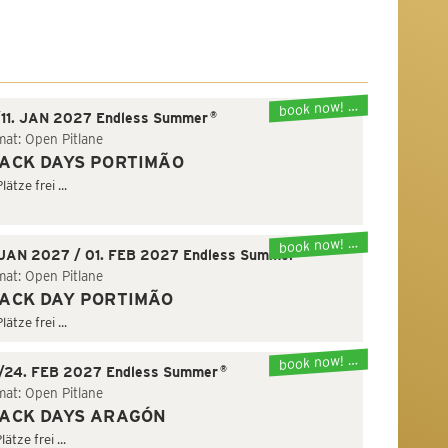
book now! …
®
/11. JAN 2027 Endless Summer
mat: Open Pitlane
ACK DAYS PORTIMÃO
lätze frei ...
book now! …
®
 JAN 2027 / 01. FEB 2027 Endless Summer
mat: Open Pitlane
ACK DAY PORTIMÃO
lätze frei ...
book now! …
®
/24. FEB 2027 Endless Summer
mat: Open Pitlane
ACK DAYS ARAGÓN
lätze frei ...