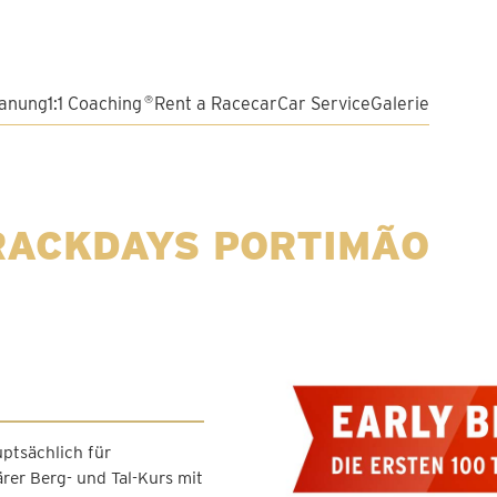
lanung
1:1 Coaching
Rent a Racecar
Car Service
Galerie
®
ACKDAYS PORTIMÃO
uptsächlich für
rer Berg- und Tal-Kurs mit