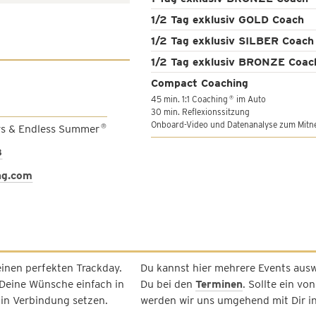
1/2 Tag exklusiv GOLD Coach
1/2 Tag exklusiv SILBER Coach
1/2 Tag exklusiv BRONZE Coac
Compact Coaching
45 min. 1:1 Coaching
im Auto
®
30 min. Reflexionssitzung
Onboard-Video und Datenanalyse zum Mitn
ys & Endless Summer
®
8
ng.com
einen perfekten Trackday.
Du kannst hier mehrere Events ausw
Deine Wünsche einfach in
Du bei den
Terminen
. Sollte ein vo
 in Verbindung setzen.
werden wir uns umgehend mit Dir i