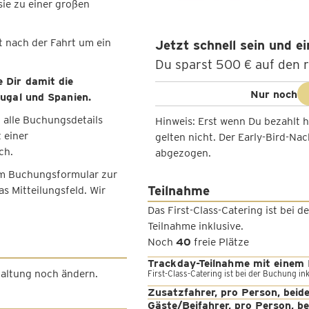
ie zu einer großen
t nach der Fahrt um ein
Jetzt schnell sein und e
Du sparst 500 € auf den r
 Dir damit die
Nur noch
ugal und Spanien.
 alle Buchungsdetails
Hinweis: Erst wenn Du bezahlt h
 einer
gelten nicht. Der Early-Bird-Na
ch.
abgezogen.
im Buchungsformular zur
Teilnahme
s Mitteilungsfeld. Wir
Das First-Class-Catering ist bei
Teilnahme inklusive.
Noch
40
freie Plätze
Trackday-Teilnahme mit einem 
staltung noch ändern.
First-Class-Catering ist bei der Buchung ink
Zusatzfahrer, pro Person, beid
Gäste/Beifahrer, pro Person, be