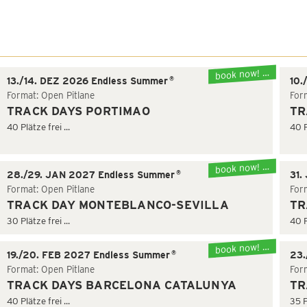
book now! …
®
13./14. DEZ 2026 Endless Summer
10.
Format: Open Pitlane
For
TRACK DAYS PORTIMAO
TR
40 Plätze frei ...
40 P
book now! …
®
28./29. JAN 2027 Endless Summer
31.
Format: Open Pitlane
For
TRACK DAY MONTEBLANCO-SEVILLA
TR
30 Plätze frei ...
40 P
book now! …
®
19./20. FEB 2027 Endless Summer
23.
Format: Open Pitlane
For
TRACK DAYS BARCELONA CATALUNYA
TR
40 Plätze frei ...
35 P