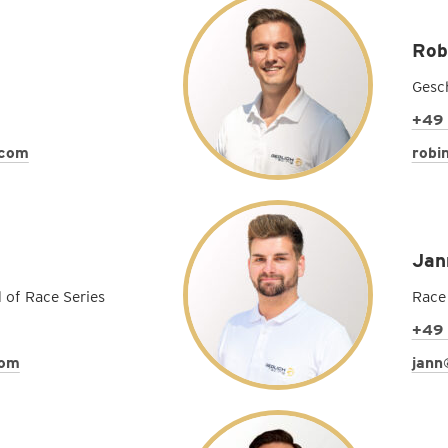
Rob
Gesc
+49 
.com
robi
Jan
 of Race Series
Race 
+49 
com
jann