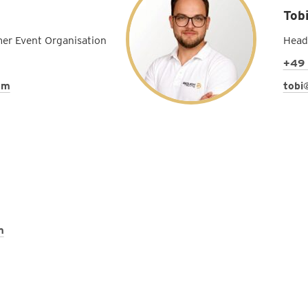
Tob
er Event Organisation
Head
+49 
om
tobi
m