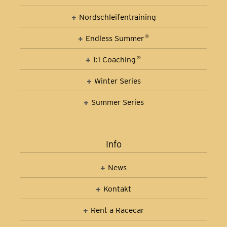
Nordschleifen­training
Car Control Training
Endless Summer
®
1:1 Coaching
®
Winter Series
Summer Series
Info
News
Kontakt
Rent a Racecar