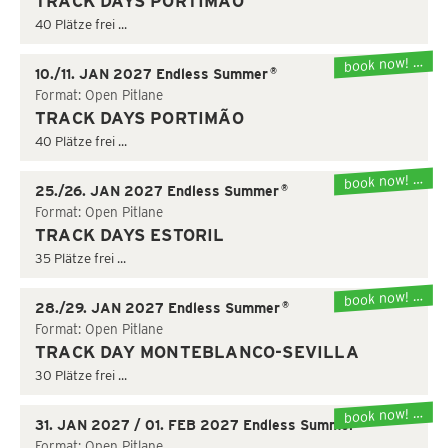
TRACK DAYS PORTIMAO
40 Plätze frei ...
book now! …
®
10./11. JAN 2027 Endless Summer
Format: Open Pitlane
TRACK DAYS PORTIMÃO
40 Plätze frei ...
book now! …
®
25./26. JAN 2027 Endless Summer
Format: Open Pitlane
TRACK DAYS ESTORIL
35 Plätze frei ...
book now! …
®
28./29. JAN 2027 Endless Summer
Format: Open Pitlane
TRACK DAY MONTEBLANCO-SEVILLA
30 Plätze frei ...
book now! …
®
31. JAN 2027 / 01. FEB 2027 Endless Summer
Format: Open Pitlane