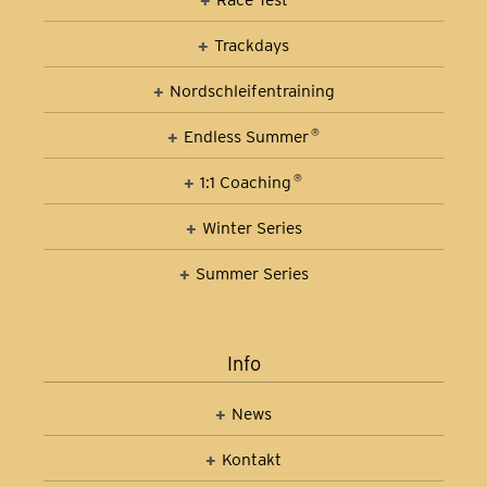
Trackdays
Nordschleifen­training
Car Control Training
Endless Summer
®
1:1 Coaching
®
Winter Series
Summer Series
Info
News
Kontakt