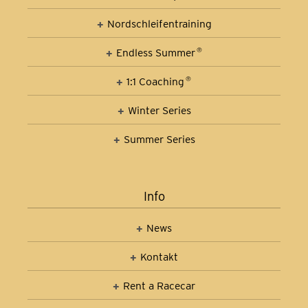
Nordschleifen­training
Car Control Training
Endless Summer
®
1:1 Coaching
®
Winter Series
Summer Series
Info
News
Kontakt
Rent a Racecar