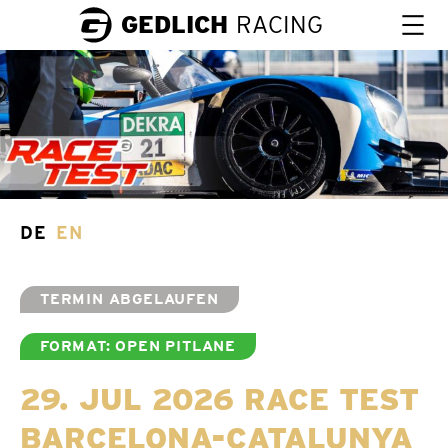
GEDLICH
RACING
DE
EN
TERMIN ABGELAUFEN
FORMAT: OPEN PITLANE
29. JUL 2026 RACE TEST
BARCELONA-CATALUNYA